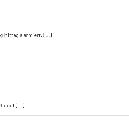
ittag alarmiert. [...]
r mit [...]