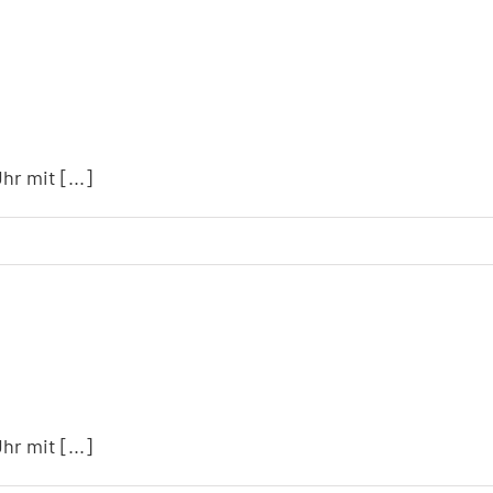
r mit [...]
r mit [...]