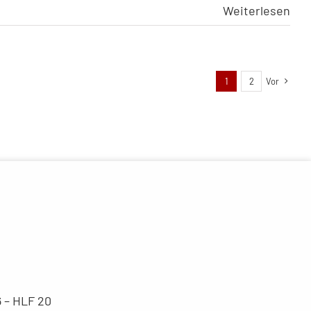
Weiterlesen
1
2
Vor
6 – HLF 20