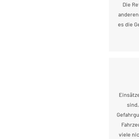
Die Re
anderen 
es die G
Einsätz
sind
Gefahrgu
Fahrze
viele ni