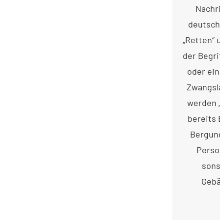
Nachri
deutsch
„Retten“ 
der Begri
oder ein
Zwangsl
werden 
bereits
Bergung
Perso
sons
Gebä