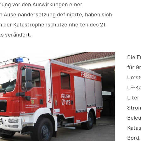
erung vor den Auswirkungen einer
en Auseinandersetzung definierte, haben sich
n der Katastrophenschutzeinheiten des 21.
s verändert.
Die F
für G
Umstä
LF-Ka
Liter
Stro
Beleu
Katas
Bord.