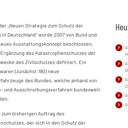
Heu
er „Neuen Strategie zum Schutz der
 in Deutschland“ wurde 2007 von Bund und
neues Ausstattungskonzept beschlossen,
G
 Ergänzung des Katastrophenschutzes der
H
wecke des Zivilschutzes definiert. Ein
G
S
 waren (zunächst 190) neue
G
fahrzeuge des Bundes, welche anhand von
C
- und Ausschreibungsverfahren bundesweit
G
den.
G
h zum bisherigen Auftrag des
nschutzes, der sich in den Schutz der