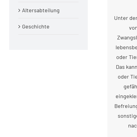
Altersabteilung
Unter dem
Geschichte
von
Zwangsl
lebensbe
oder Tie
Das kann
oder Ti
gefäh
eingekle
Befreiun
sonstig
nac