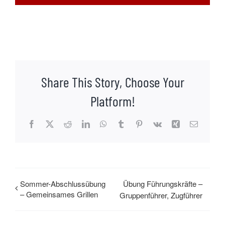
Share This Story, Choose Your
Platform!
Facebook
X
Reddit
LinkedIn
WhatsApp
Tumblr
Pinterest
Vk
Xing
E-
Mail
Sommer-Abschlussübung
Übung Führungskräfte –
– Gemeinsames Grillen
Gruppenführer, Zugführer