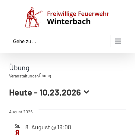
Zum
Inhalt
springen
Gehe zu ...
Übung
Übung
Veranstaltungen
Heute
 - 
10.23.2026
Datum
wählen.
August 2026
Sa.
8. August @ 19:00
8