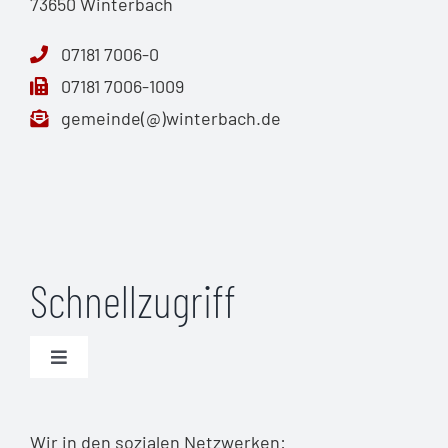
73650 Winterbach
07181 7006-0
07181 7006-1009
gemeinde(@)winterbach.de
Schnellzugriff
Toggle
Navigation
Unwetterwarnungen (DWD)
Wir in den sozialen Netzwerken: