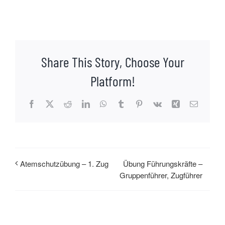
Share This Story, Choose Your
Platform!
Facebook
X
Reddit
LinkedIn
WhatsApp
Tumblr
Pinterest
Vk
Xing
E-
Mail
Übung Führungskräfte –
Atemschutzübung – 1. Zug
Gruppenführer, Zugführer