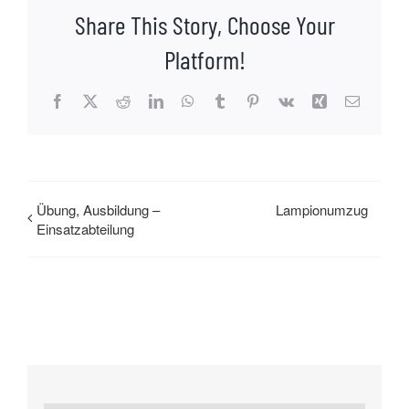
Share This Story, Choose Your
Platform!
Facebook
X
Reddit
LinkedIn
WhatsApp
Tumblr
Pinterest
Vk
Xing
E-
Mail
Übung, Ausbildung –
Lampionumzug
Einsatzabteilung