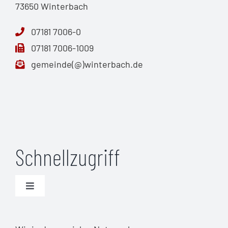
73650 Winterbach
07181 7006-0
07181 7006-1009
gemeinde(@)winterbach.de
Schnellzugriff
Toggle
Navigation
Unwetterwarnungen (DWD)