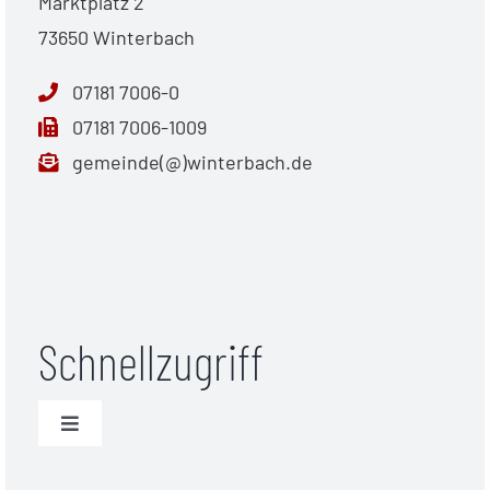
Marktplatz 2
73650 Winterbach
07181 7006-0
07181 7006-1009
gemeinde(@)winterbach.de
Schnellzugriff
Toggle
Navigation
Unwetterwarnungen (DWD)