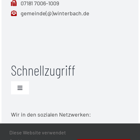
07181 7006-1009
gemeinde(@)winterbach.de
Schnellzugriff
Toggle
Navigation
Unwetterwarnungen (DWD)
Wir in den sozialen Netzwerken:
Warnmeldungen Bund
Diese Website verwendet