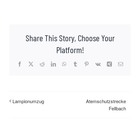
Share This Story, Choose Your
Platform!
Facebook
X
Reddit
LinkedIn
WhatsApp
Tumblr
Pinterest
Vk
Xing
E-
Mail
Atemschutzstrecke
Lampionumzug
Fellbach