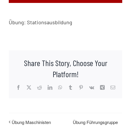
Übung: Stationsausbildung
Share This Story, Choose Your
Platform!
Facebook
X
Reddit
LinkedIn
WhatsApp
Tumblr
Pinterest
Vk
Xing
E-
Mail
Übung Führungsgruppe
Übung Maschinisten