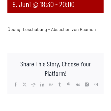
8. Juni @ 18:30
-
20:00
Übung: Löschübung – Absuchen von Räumen
Share This Story, Choose Your
Platform!
Facebook
X
Reddit
LinkedIn
WhatsApp
Tumblr
Pinterest
Vk
Xing
E-
Mail