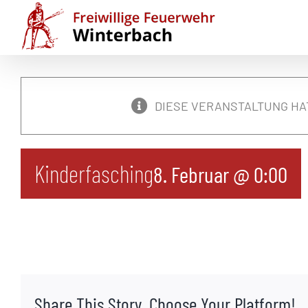
Zum
Inhalt
springen
DIESE VERANSTALTUNG HA
Kinderfasching
8. Februar @ 0:00
Share This Story, Choose Your Platform!