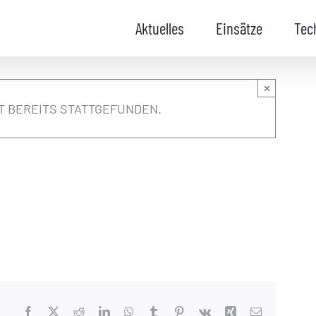
Aktuelles
Einsätze
Tec
×
T BEREITS STATTGEFUNDEN.
Facebook
X
Reddit
LinkedIn
WhatsApp
Tumblr
Pinterest
Vk
Xing
E-