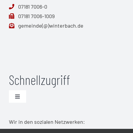
07181 7006-0
07181 7006-1009
gemeinde(@)winterbach.de
Schnellzugriff
Toggle
Navigation
Unwetterwarnungen (DWD)
Wir in den sozialen Netzwerken:
Warnmeldungen Bund