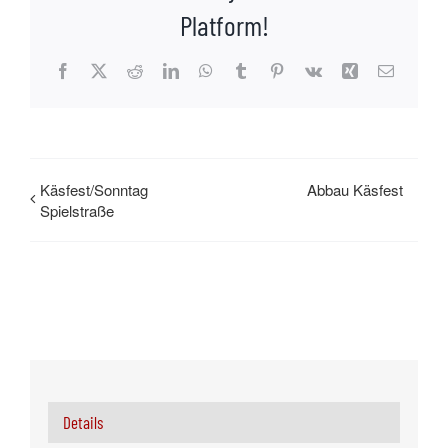
Platform!
Facebook
X
Reddit
LinkedIn
WhatsApp
Tumblr
Pinterest
Vk
Xing
E-
Mail
Käsfest/Sonntag
Abbau Käsfest
Spielstraße
Details