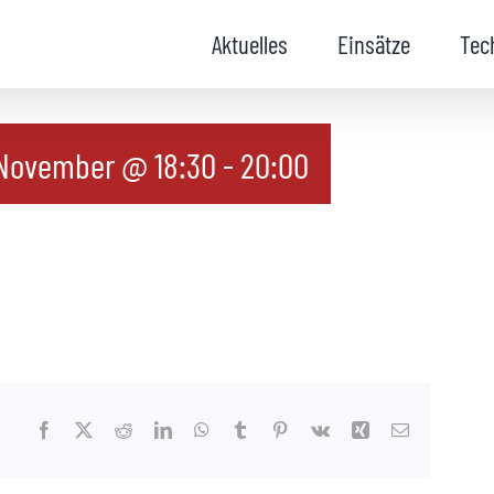
Aktuelles
Einsätze
Tec
 November @ 18:30
-
20:00
Facebook
X
Reddit
LinkedIn
WhatsApp
Tumblr
Pinterest
Vk
Xing
E-
Mail