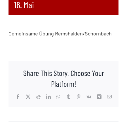
16. Mai
Gemeinsame Übung Remshalden/Schornbach
Share This Story, Choose Your
Platform!
Facebook
X
Reddit
LinkedIn
WhatsApp
Tumblr
Pinterest
Vk
Xing
E-
Mail