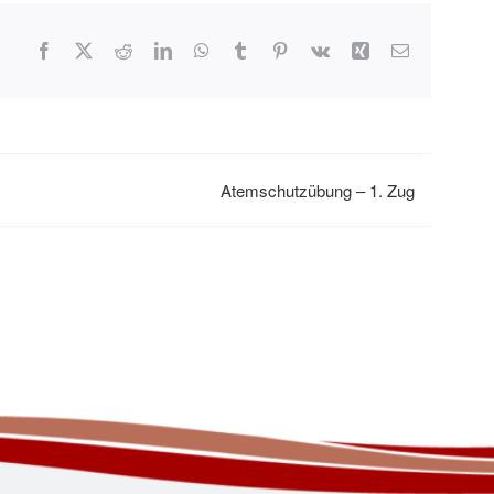
Facebook
X
Reddit
LinkedIn
WhatsApp
Tumblr
Pinterest
Vk
Xing
E-
Mail
Atemschutzübung – 1. Zug