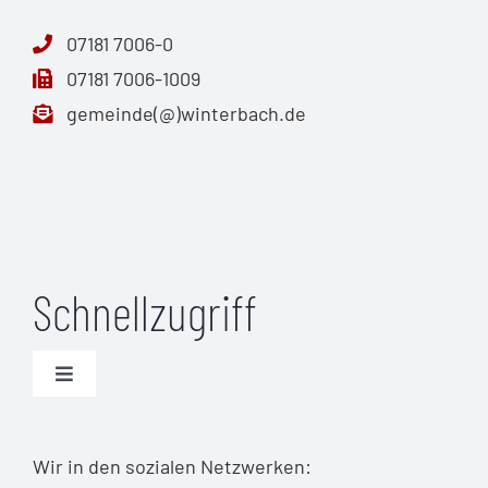
07181 7006-0
07181 7006-1009
gemeinde(@)winterbach.de
Schnellzugriff
Toggle
Navigation
Unwetterwarnungen (DWD)
Wir in den sozialen Netzwerken: