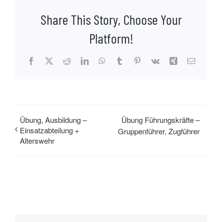
Share This Story, Choose Your
Platform!
Facebook
X
Reddit
LinkedIn
WhatsApp
Tumblr
Pinterest
Vk
Xing
E-
Mail
Übung, Ausbildung –
Übung Führungskräfte –
Einsatzabteilung +
Gruppenführer, Zugführer
Alterswehr