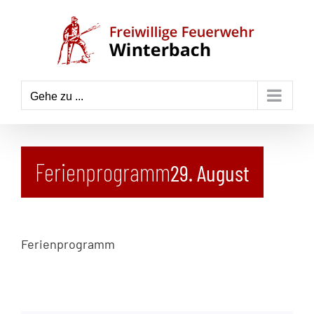
Zum
Inhalt
springen
Gehe zu ...
Ferienprogramm
29. August
Ferienprogramm