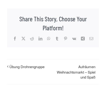
Share This Story, Choose Your
Platform!
Facebook
X
Reddit
LinkedIn
WhatsApp
Tumblr
Pinterest
Vk
Xing
E-
Mail
Aufräumen
Übung Drohnengruppe
Weihnachtsmarkt – Spiel
und Spaß