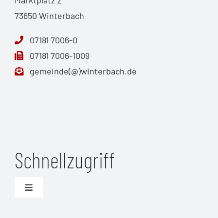
Marktplatz 2
73650 Winterbach
07181 7006-0
07181 7006-1009
gemeinde(@)winterbach.de
Schnellzugriff
Toggle
Navigation
Unwetterwarnungen (DWD)