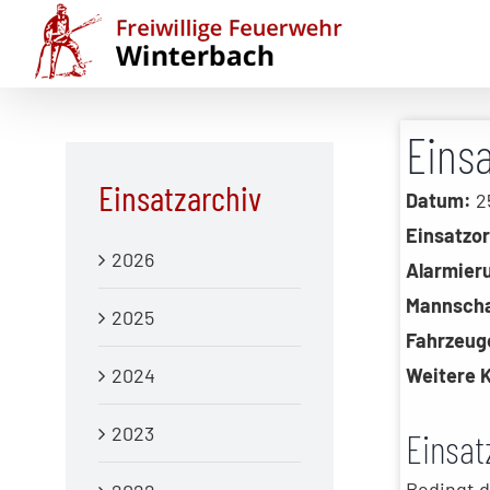
Zum
Inhalt
springen
Eins
Einsatzarchiv
Datum:
25
Einsatzor
2026
Alarmier
Mannscha
2025
Fahrzeug
2024
Weitere K
2023
Einsat
Bedingt d