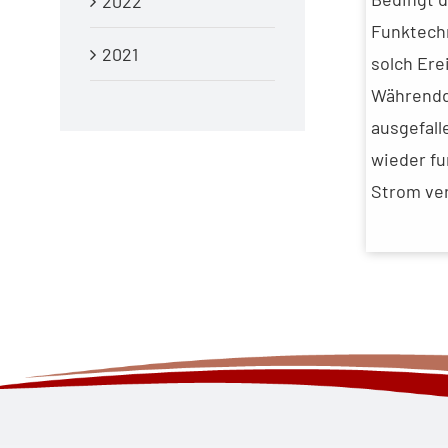
2022
Funktechn
2021
solch Ere
Währendde
ausgefall
wieder fu
Strom ver