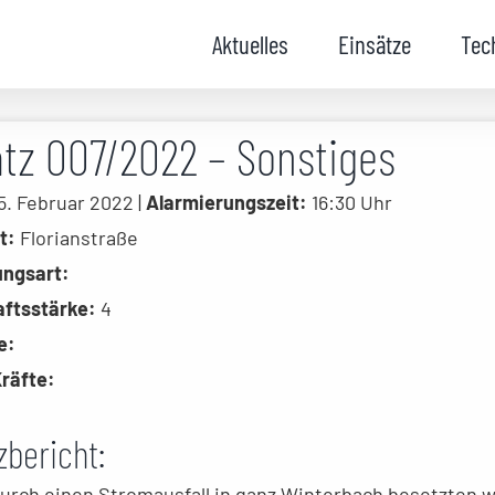
Aktuelles
Einsätze
Tec
atz 007/2022 – Sonstiges
. Februar 2022 |
Alarmierungszeit:
16:30 Uhr
t:
Florianstraße
ungsart:
ftsstärke:
4
e:
räfte:
zbericht:
urch einen Stromausfall in ganz Winterbach besetzten wi