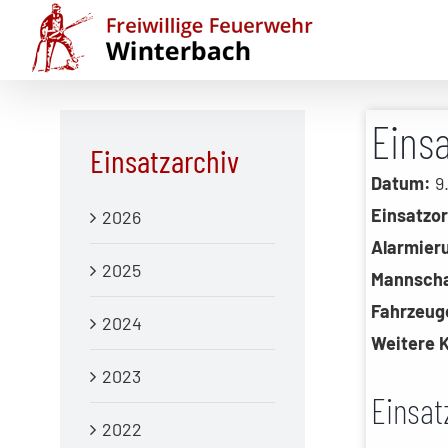
Zum
Inhalt
springen
Eins
Einsatzarchiv
Datum:
9.
Einsatzor
2026
Alarmier
2025
Mannscha
Fahrzeug
2024
Weitere K
2023
Einsat
2022