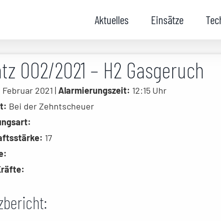
Aktuelles
Einsätze
Tec
atz 002/2021 – H2 Gasgeruch
 Februar 2021 |
Alarmierungszeit:
12:15 Uhr
t:
Bei der Zehntscheuer
ungsart:
ftsstärke:
17
e:
räfte:
zbericht: