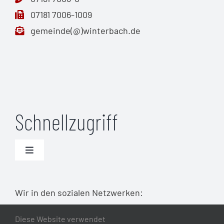
07181 7006-1009
gemeinde(@)winterbach.de
Schnellzugriff
Toggle
Navigation
Unwetterwarnungen (DWD)
Wir in den sozialen Netzwerken:
Warnmeldungen Bund
Diese Website verwendet