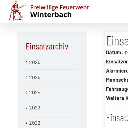
Zum
Inhalt
springen
Eins
Einsatzarchiv
Datum:
12
Einsatzor
2026
Alarmier
2025
Mannscha
Fahrzeug
2024
Weitere K
2023
Einsat
2022