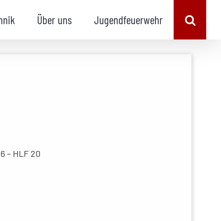
hnik
Über uns
Jugendfeuerwehr
46 – HLF 20