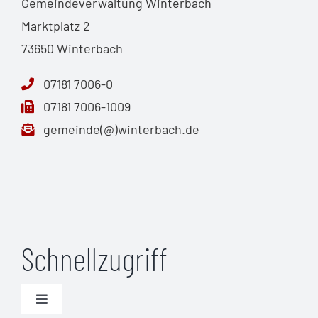
Gemeindeverwaltung Winterbach
Marktplatz 2
73650 Winterbach
07181 7006-0
07181 7006-1009
gemeinde(@)winterbach.de
Schnellzugriff
Toggle