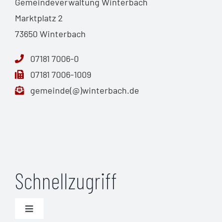
Gemeindeverwaltung Winterbach
Marktplatz 2
73650 Winterbach
07181 7006-0
07181 7006-1009
gemeinde(@)winterbach.de
Schnellzugriff
Toggle