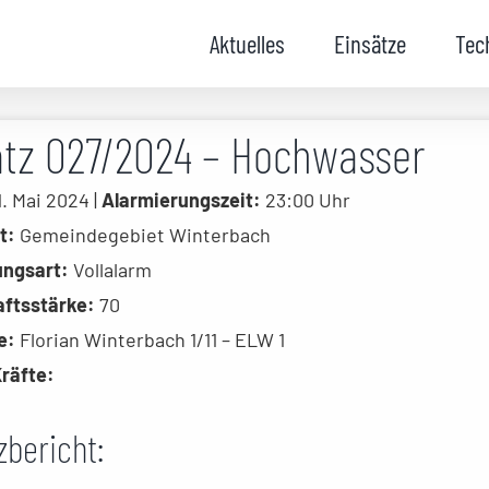
Aktuelles
Einsätze
Tec
atz 027/2024 – Hochwasser
. Mai 2024 |
Alarmierungszeit:
23:00 Uhr
t:
Gemeindegebiet Winterbach
ungsart:
Vollalarm
ftsstärke:
70
e:
Florian Winterbach 1/11 – ELW 1
räfte:
zbericht: