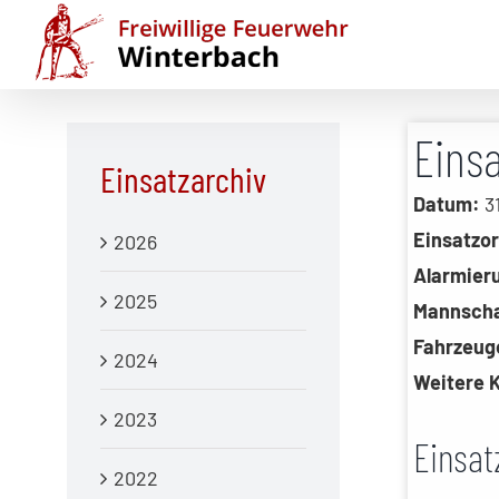
Zum
Inhalt
springen
Eins
Einsatzarchiv
Datum:
31
Einsatzor
2026
Alarmier
2025
Mannscha
Fahrzeug
2024
Weitere K
2023
Einsat
2022