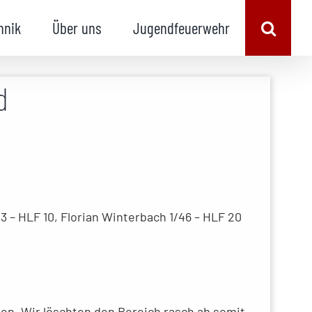
hnik
Über uns
Jugendfeuerwehr
d
3 – HLF 10, Florian Winterbach 1/46 – HLF 20
ten. Wir löschten den Bereich rasch ab somit