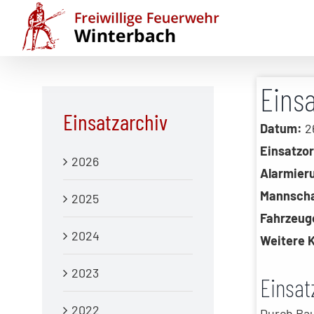
Zum
Inhalt
springen
Eins
Einsatzarchiv
Datum:
26
Einsatzor
2026
Alarmier
Mannscha
2025
Fahrzeug
2024
Weitere 
2023
Einsat
2022
Durch Bau