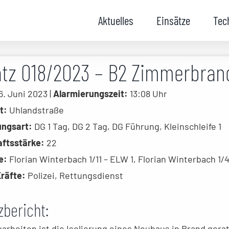
Aktuelles
Einsätze
Tec
atz 018/2023 – B2 Zimmerbran
. Juni 2023 |
Alarmierungszeit:
13:08 Uhr
t:
Uhlandstraße
ungsart:
DG 1 Tag, DG 2 Tag, DG Führung, Kleinschleife 1
ftsstärke:
22
e:
Florian Winterbach 1/11 – ELW 1, Florian Winterbach 1/4
Kräfte:
Polizei, Rettungsdienst
zbericht:
arbeiten ist die Isolierung eines Neubaus in Brand gera