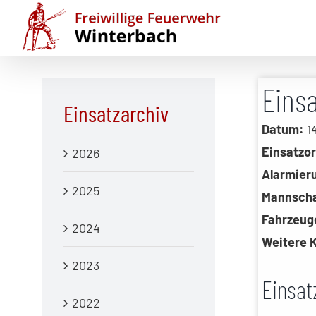
Zum
Inhalt
springen
Einsa
Einsatzarchiv
Datum:
14
Einsatzor
2026
Alarmier
2025
Mannscha
Fahrzeug
2024
Weitere 
2023
Einsat
2022