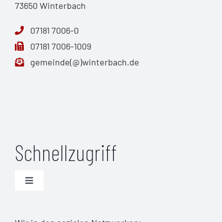
73650 Winterbach
07181 7006-0
07181 7006-1009
gemeinde(@)winterbach.de
Schnellzugriff
Toggle
Navigation
Unwetterwarnungen (DWD)