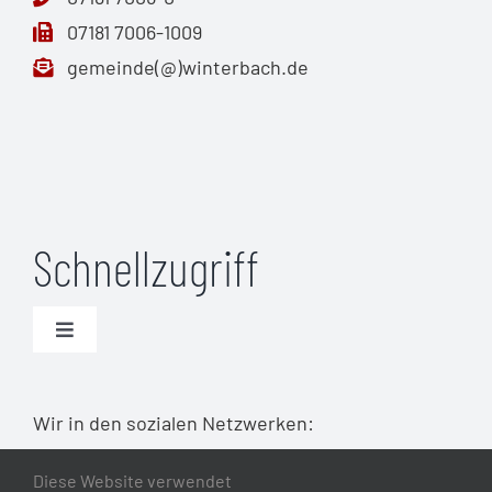
07181 7006-1009
gemeinde(@)winterbach.de
Schnellzugriff
Toggle
Navigation
Unwetterwarnungen (DWD)
Wir in den sozialen Netzwerken:
Warnmeldungen Bund
Diese Website verwendet