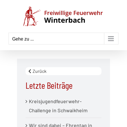
Zum
Inhalt
springen
Gehe zu ...
Zurück
Letzte Beiträge
Kreisjugendfeuerwehr-
Challenge in Schwaikheim
Wir sind dabei – Ehrentag in