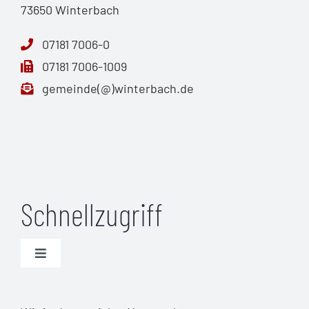
73650 Winterbach
07181 7006-0
07181 7006-1009
gemeinde(@)winterbach.de
Schnellzugriff
Toggle
Navigation
Unwetterwarnungen (DWD)