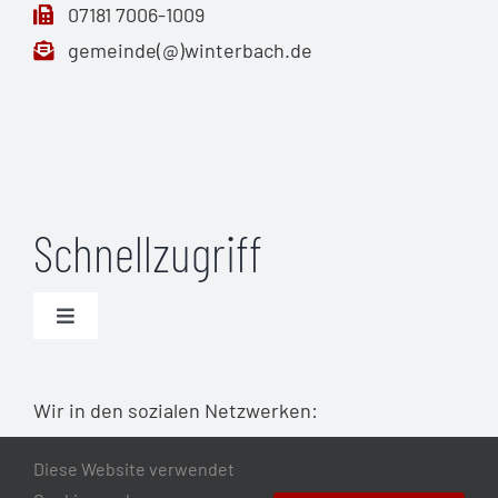
07181 7006-1009
gemeinde(@)winterbach.de
Schnellzugriff
Toggle
Navigation
Unwetterwarnungen (DWD)
Wir in den sozialen Netzwerken:
Warnmeldungen Bund
Diese Website verwendet