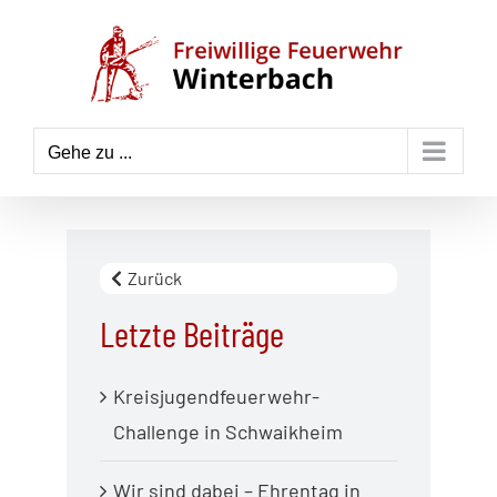
Zum
Inhalt
springen
Gehe zu ...
Zurück
Letzte Beiträge
Kreisjugendfeuerwehr-
Challenge in Schwaikheim
Wir sind dabei – Ehrentag in