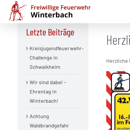
Zum
Inhalt
Zurück
springen
Letzte Beiträge
Herzl
Kreisjugendfeuerwehr-
Challenge in
Herzliche
Schwaikheim
Wir sind dabei –
Ehrentag in
Winterbach!
Achtung
Waldbrandgefahr