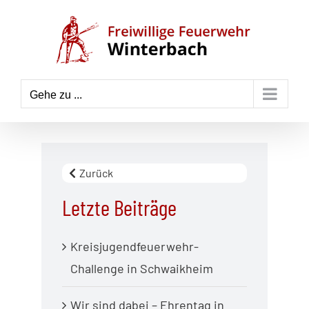
Zum
Inhalt
springen
Gehe zu ...
Zurück
Letzte Beiträge
Kreisjugendfeuerwehr-
Challenge in Schwaikheim
Wir sind dabei – Ehrentag in