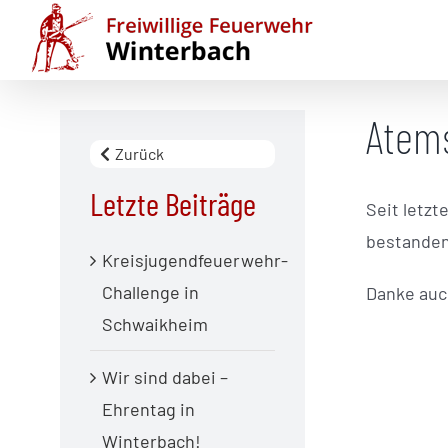
Zum
Inhalt
springen
Atem
Zurück
Letzte Beiträge
Seit letz
bestanden
Kreisjugendfeuerwehr-
Challenge in
Danke auc
Schwaikheim
Wir sind dabei –
Ehrentag in
Winterbach!